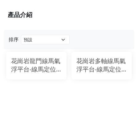
產品介紹
排序
花崗岩龍門線馬氣
花崗岩多軸線馬氣
浮平台-線馬定位
浮平台-線馬定位
平台|龍門定位平
平台|花崗岩平台|
台|精密定位平台
多軸定位平台|線
性馬達定位平台